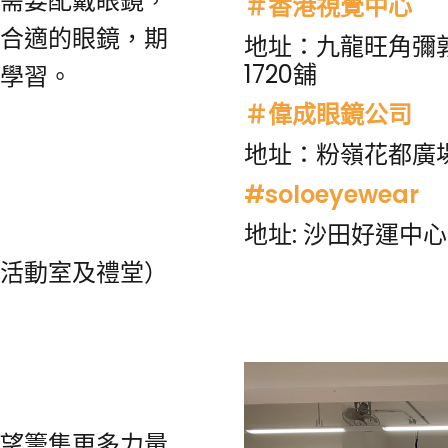
需要配戴眼鏡，
＃香港視覺中心
合適的眼鏡，期
地址：九龍旺角彌敦
1720舖
學習。
＃偉成眼鏡公司
地址：粉嶺花都廣場
#soloeyewear
地址: 沙田好運中心
動室及禮堂）
望籌集更多力量