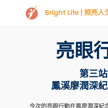
Skip
Bright Life | 照亮人
to
content
亮眼
第三站
鳳溪廖潤深紀
今次的亮眼行動在鳳廖潤深紀