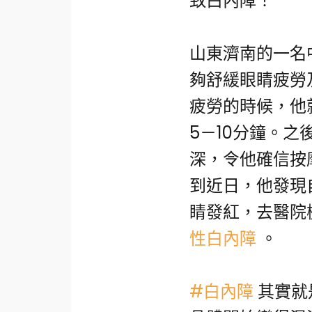
致白內障！
山東濟南的一名
夠舒緩眼睛疲勞
疲勞的時候，他
5－10分鐘。
深，令他確信按
到近日，他發現
睛發紅，去醫院
性白內障
。
#白內障
其實就