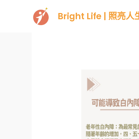
Skip
Bright Life | 照亮人
to
content
Post
navigation