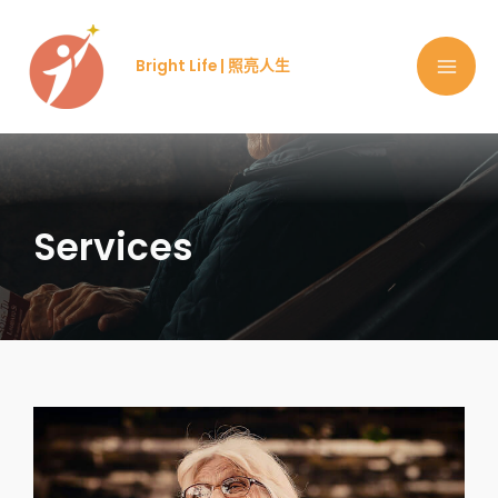
Skip
MA
to
Bright Life | 照亮人生
ME
content
Services